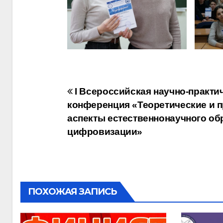
Навигация
I Всероссийская научно-практи
конференция «Теоретические и 
по
аспекты естественнонаучного об
записям
цифровизации»
ПОХОЖАЯ ЗАПИСЬ