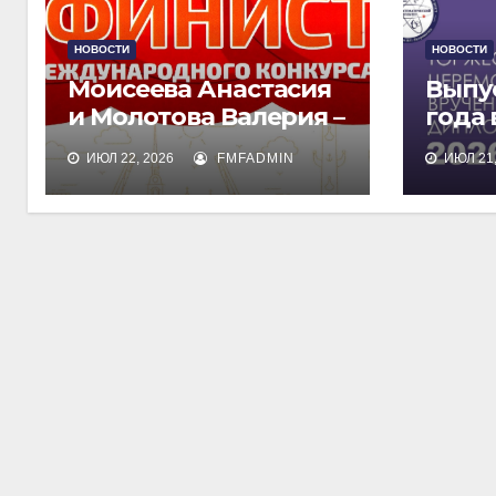
НОВОСТИ
НОВОСТИ
Моисеева Анастасия
Выпу
и Молотова Валерия –
года
лауреаты
дипл
ИЮЛ 22, 2026
FMFADMIN
ИЮЛ 21,
международного
обра
конкурса талантов
«Финист»