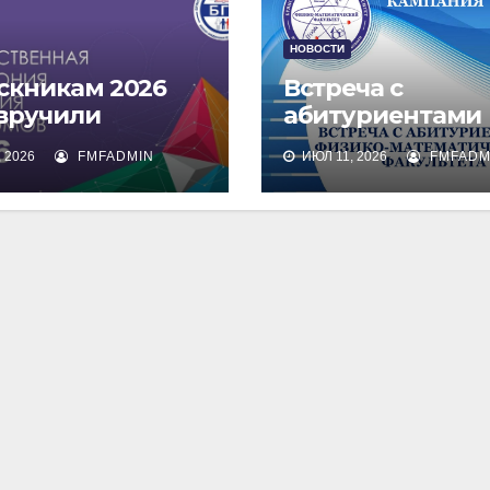
НОВОСТИ
скникам 2026
Встреча с
 вручили
абитуриентами
омы о высшем
физико-
 2026
FMFADMIN
ИЮЛ 11, 2026
FMFADM
зовании
математическог
факультета и их
родителями