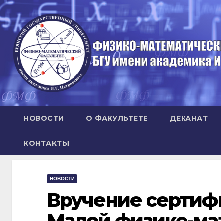
Перейти
к
содержимому
НОВОСТИ
О ФАКУЛЬТЕТЕ
ДЕКАНАТ
КОНТАКТЫ
НОВОСТИ
Вручение сертиф
Малой физико-ма