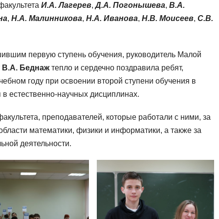
факультета
И.А. Лагерев
,
Д.А. Погонышева
,
В.А.
на
,
Н.А. Малинникова
,
Н.А. Иванова
,
Н.В. Моисеев
,
С.В.
ившим первую ступень обучения, руководитель Малой
т
В.А. Беднаж
тепло и сердечно поздравила ребят,
чебном году при освоении второй ступени обучения в
я в естественно-научных дисциплинах.
акультета, преподавателей, которые работали с ними, за
области математики, физики и информатики, а также за
ьной деятельности.