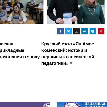
ческая
Круглый стол «Ян Амос
прикладные
Коменский: истоки и
разования в эпоху
вершины классической
педагогики»