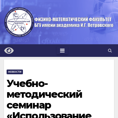
Перейти
к
содержимому
НОВОСТИ
Учебно-
методический
семинар
«Использование