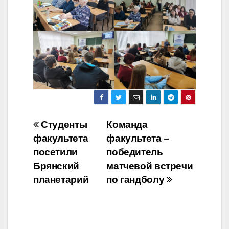
Навигация
Студенты
Команда
факультета
факультета –
по
посетили
победитель
записям
Брянский
матчевой встречи
планетарий
по гандболу