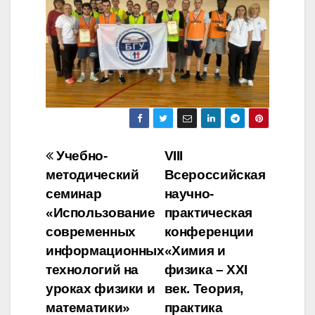
Навигация
Учебно-
VIII
методический
Всероссийская
по
семинар
научно-
записям
«Использование
практическая
современных
конференции
информационных
«Химия и
технологий на
физика – XXI
уроках физики и
век. Теория,
математики»
практика