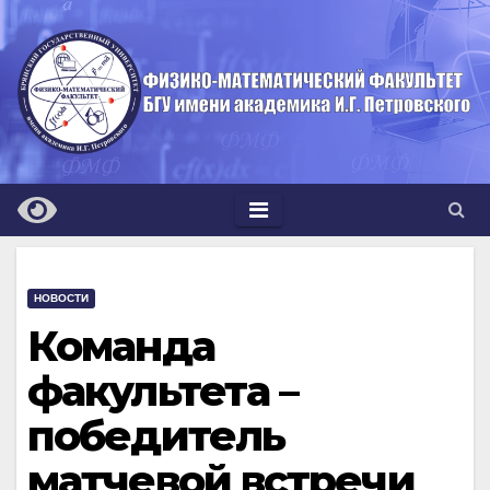
Перейти
к
содержимому
НОВОСТИ
Команда
факультета –
победитель
матчевой встречи