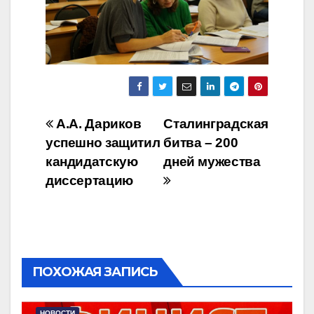
Навигация
А.А. Дариков
Сталинградская
успешно защитил
битва – 200
по
кандидатскую
дней мужества
записям
диссертацию
ПОХОЖАЯ ЗАПИСЬ
НОВОСТИ