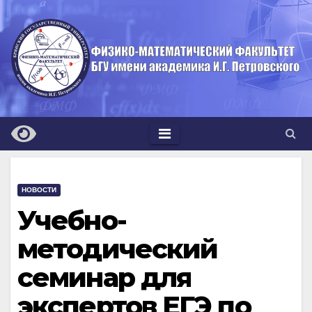
Перейти
к
содержимому
НОВОСТИ
Учебно-
методический
семинар для
экспертов ЕГЭ по