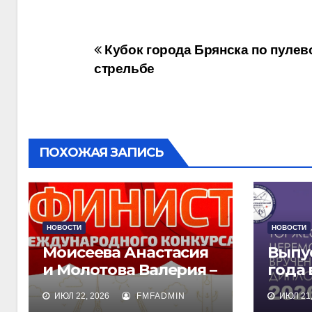
Навигация
Кубок города Брянска по пулев
стрельбе
по
записям
ПОХОЖАЯ ЗАПИСЬ
НОВОСТИ
НОВОСТИ
Моисеева Анастасия
Выпу
и Молотова Валерия –
года
лауреаты
дипл
ИЮЛ 22, 2026
FMFADMIN
ИЮЛ 21,
международного
обра