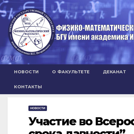
Перейти
к
содержимому
НОВОСТИ
О ФАКУЛЬТЕТЕ
ДЕКАНАТ
КОНТАКТЫ
НОВОСТИ
Участие во Всеро
срока давности”