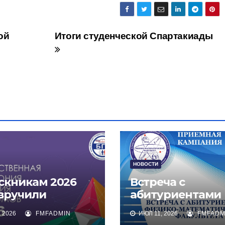
ой
Итоги студенческой Спартакиады
НОВОСТИ
скникам 2026
Встреча с
 вручили
абитуриентами
омы о высшем
физико-
 2026
FMFADMIN
ИЮЛ 11, 2026
FMFADM
зовании
математическог