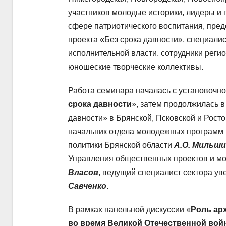
участников молодые историки, лидеры и
сфере патриотического воспитания, пре
проекта «Без срока давности», специали
исполнительной власти, сотрудники реги
юношеские творческие коллективы.
Работа семинара началась с установочно
срока давности
», затем продолжилась в
давности» в Брянской, Псковской и Рост
начальник отдела молодежных программ 
политики Брянской области
А.О. Мильш
Управления общественных проектов и мо
Власов
, ведущий специалист сектора у
Савченко
.
В рамках панельной дискуссии «
Роль ар
во время Великой Отечественной вой