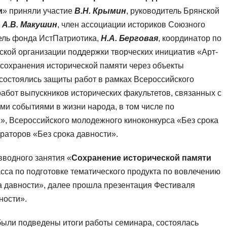
и
» приняли участие
В.Н. Крымин
, руководитель Брянской
,
А.В. Макушин
, член ассоциации историков Союзного
тель фонда ИстПатриотика,
Н.А. Берговая
, координатор по
ской организации поддержки творческих инициатив «Арт-
 сохранения исторической памяти через объекты
 состоялись защиты работ в рамках Всероссийского
абот выпускников исторических факультетов, связанных с
и событиями в жизни народа, в том числе по
», Всероссийского молодежного киноконкурса «Без срока
ераторов «Без срока давности».
вводного занятия «
Сохранение исторической памяти
асса по подготовке тематического продукта по вовлечению
а давности», далее прошла презентация Фестиваля
ности».
 были подведены итоги работы семинара, состоялась