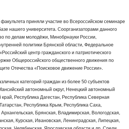
о факультета приняли участие во Всероссийском семинаре
базе нашего университета. Соорганизаторами данного
во по делам молодёжи, Минобрнауки России,
утренней политики Брянской области, Федеральное
Российский центр гражданского и патриотического
ержке Общероссийского общественного движения по
щите Отечества «Поисковое движение России».
азличных категорий граждан из более 50 субъектов
-Мансийский автономный округ, Ненецкий автономный
й край, Республика Дагестан, Республика Северная
Татарстан, Республика Крым, Республика Саха,
 Архангельская, Брянская, Владимирская, Вологодская,
анская, Курская, Ивановская, Ленинградская, Липецкая,
ская, Челябинская, Ярославская области и др. Среди