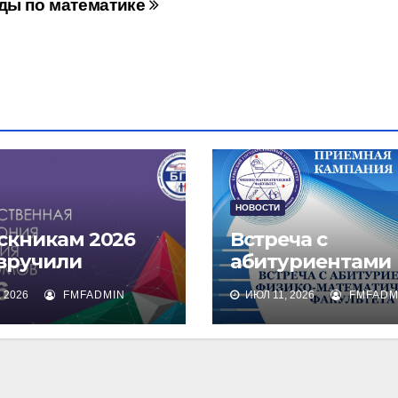
ды по математике
НОВОСТИ
скникам 2026
Встреча с
 вручили
абитуриентами
омы о высшем
физико-
 2026
FMFADMIN
ИЮЛ 11, 2026
FMFADM
зовании
математическог
факультета и их
родителями