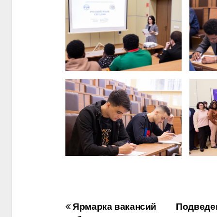
Навигация
Ярмарка вакансий
Подведен