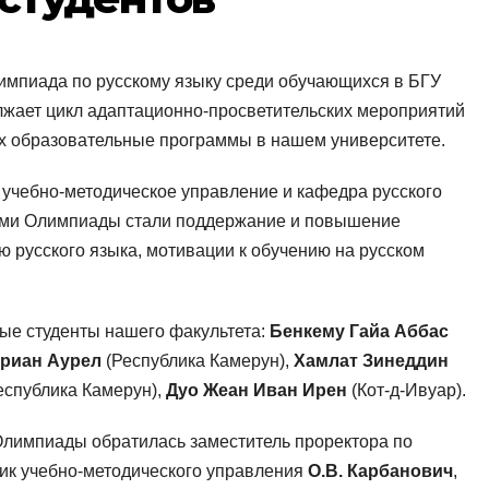
лимпиада по русскому языку среди обучающихся в БГУ
жает цикл адаптационно-просветительских мероприятий
х образовательные программы в нашем университете.
учебно-методическое управление и кафедра русского
лями Олимпиады стали поддержание и повышение
ю русского языка, мотивации к обучению на русском
ые студенты нашего факультета:
Бенкему Гайа Аббас
риан Аурел
(Республика Камерун),
Хамлат Зинеддин
еспублика Камерун),
Дуо Жеан Иван Ирен
(Кот-д-Ивуар).
Олимпиады обратилась заместитель проректора по
ник учебно-методического управления
О.В. Карбанович
,