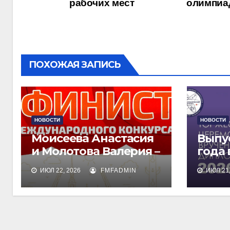
рабочих мест
олимпиа
по
записям
ПОХОЖАЯ ЗАПИСЬ
НОВОСТИ
НОВОСТИ
Моисеева Анастасия
Выпу
и Молотова Валерия –
года
лауреаты
дипл
ИЮЛ 22, 2026
FMFADMIN
ИЮЛ 21,
международного
обра
конкурса талантов
«Финист»