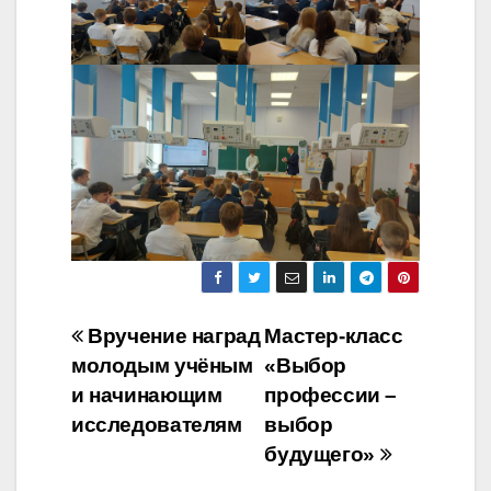
Навигация
Вручение наград
Мастер-класс
молодым учёным
«Выбор
по
и начинающим
профессии –
записям
исследователям
выбор
будущего»