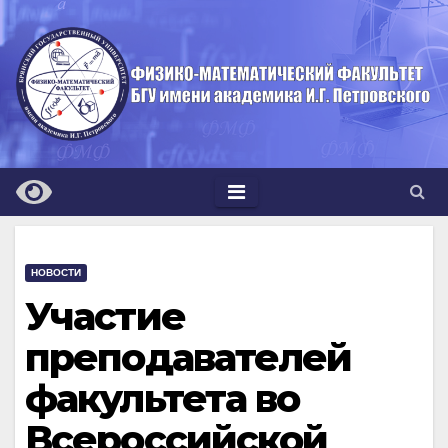
Перейти
к
содержимому
НОВОСТИ
Участие
преподавателей
факультета во
Всероссийской