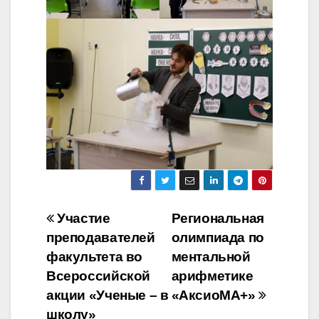
Навигация
Участие
Региональная
преподавателей
олимпиада по
по
факультета во
ментальной
записям
Всероссийской
арифметике
акции «Ученые – в
«АксиоМА+»
школу»