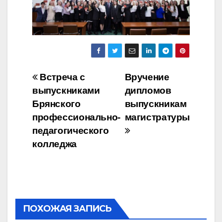
Навигация
Встреча с
Вручение
выпускниками
дипломов
по
Брянского
выпускникам
записям
профессионально-
магистратуры
педагогического
колледжа
ПОХОЖАЯ ЗАПИСЬ