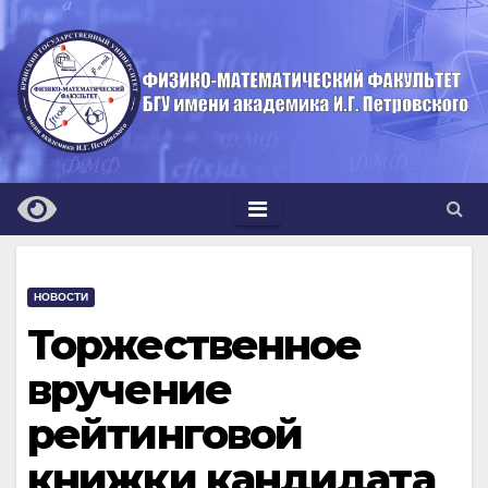
Перейти
к
содержимому
НОВОСТИ
Торжественное
вручение
рейтинговой
книжки кандидата