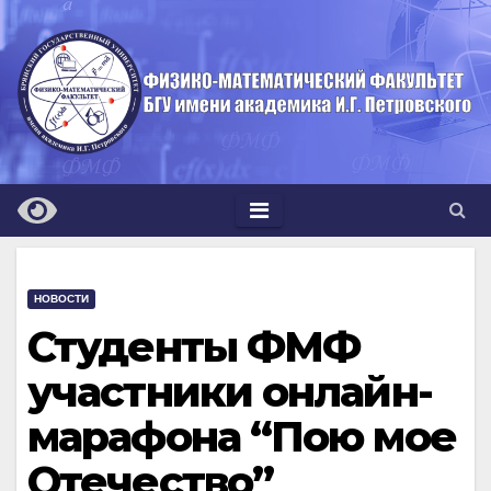
Перейти
к
содержимому
НОВОСТИ
Студенты ФМФ
участники онлайн-
марафона “Пою мое
Отечество”