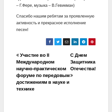
– Г.Фере, музыка – В.Гевикман)
Спасибо нашим ребятам за проявленную
активность и прекрасное исполнение
песен!
Навигация
Участие во II
С Днем
Международном
Защитника
по
научно-практическом
Отечества!
записям
форуме по передовым
достижениям в науке и
технике