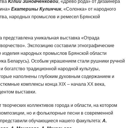
ства
Юлии Зиновченковой
, «Древо рода» от дизайнера
лина»
Екатерины Кулинчик
, «Солонка» от народного
ства, народных промыслов и ремесел Брянской
а представлена уникальная выставка «Отрада
творчество». Экспозицию составили этнографические
е изделия народных промыслов Брянской области
лика Беларусь). Особым украшением стали рушники ручной
и богатство традиционной народной культуры,
оторые наполнены глубоким духовным содержанием и
тюмные комплексы конца XIX – начала XX века,
центом выставки.
творческих коллективов города и области, на котором
 композиции, но и фольклорные песни в современной
т представили обучающиеся нашего факультета:
А.