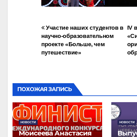
Навигация
Участие наших студентов в
IV 
научно-образовательном
«Си
по
проекте «Больше, чем
ори
записям
путешествие»
об
ПОХОЖАЯ ЗАПИСЬ
НОВОСТИ
НОВОСТИ
Моисеева Анастасия
Выпу