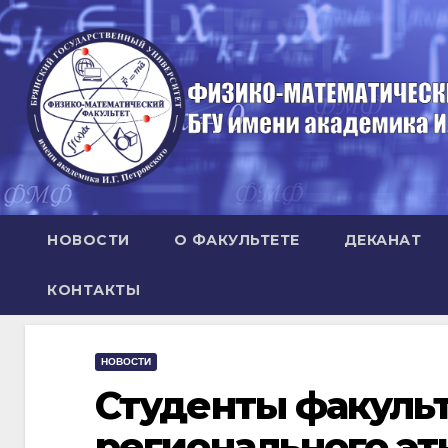
Перейти
к
содержимому
НОВОСТИ
О ФАКУЛЬТЕТЕ
ДЕКАНАТ
КОНТАКТЫ
НОВОСТИ
Студенты факульт
регионального эт