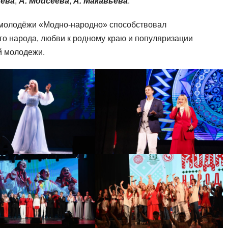
нева
,
А. Моисеева
,
А. Макавьева
.
 молодёжи «Модно-народно» способствовал
го народа, любви к родному краю и популяризации
й молодежи.