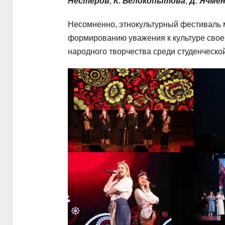
Нестеров
,
К. Белокопытова
,
Д. Ячме
Несомненно, этнокультурный фестиваль
формированию уважения к культуре свое
народного творчества среди студенческо