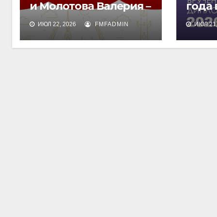
и Молотова Валерия –
года
лауреаты
дипл
ИЮЛ 22, 2026
FMFADMIN
ИЮЛ 21,
международного
обра
конкурса талантов
«Финист»