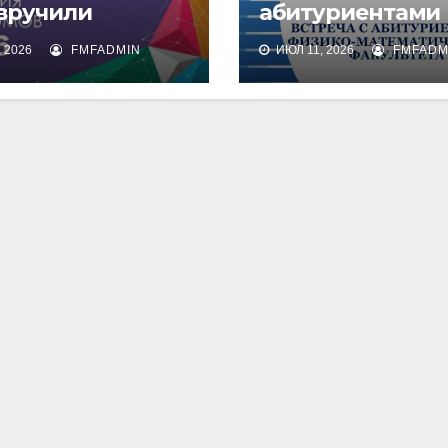
 вручили
абитуриентами
омы о высшем
физико-
 2026
FMFADMIN
ИЮЛ 11, 2026
FMFADM
зовании
математическог
факультета и их
родителями