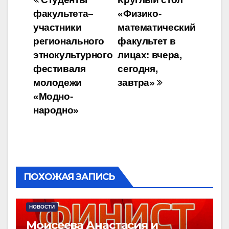
Навигация
факультета–
«Физико-
по
участники
математический
записям
регионального
факультет в
этнокультурного
лицах: вчера,
фестиваля
сегодня,
молодежи
завтра»
«Модно-
народно»
ПОХОЖАЯ ЗАПИСЬ
НОВОСТИ
Моисеева Анастасия и