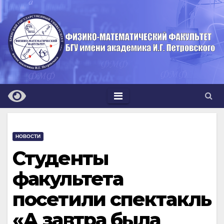
Перейти
к
содержимому
НОВОСТИ
Студенты
факультета
посетили спектакль
«А завтра была