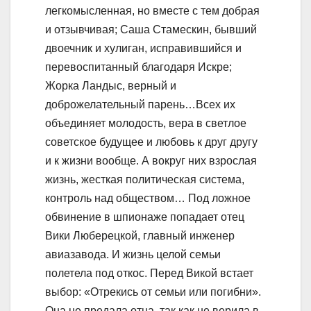
легкомысленная, но вместе с тем добрая
и отзывчивая; Саша Стамескин, бывший
двоечник и хулиган, исправившийся и
перевоспитанный благодаря Искре;
Жорка Ландыс, верный и
доброжелательный парень…Всех их
объединяет молодость, вера в светлое
советское будущее и любовь к друг другу
и к жизни вообще. А вокруг них взрослая
жизнь, жесткая политическая система,
контроль над обществом… Под ложное
обвинение в шпионаже попадает отец
Вики Люберецкой, главный инженер
авиазавода. И жизнь целой семьи
полетела под откос. Перед Викой встает
выбор: «Отрекись от семьи или погибни».
Она не предала отца, так как не верила в