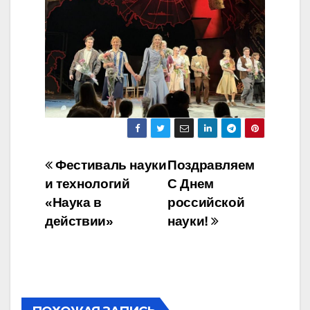
Навигация
Фестиваль науки
Поздравляем
и технологий
С Днем
по
«Наука в
российской
записям
действии»
науки!