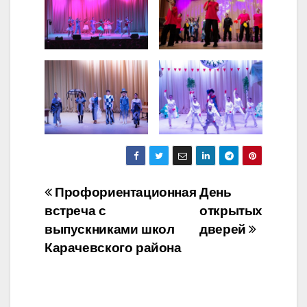
Навигация
Профориентационная
День
встреча с
открытых
по
выпускниками школ
дверей
записям
Карачевского района