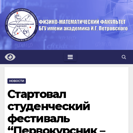
Перейти
к
содержимому
НОВОСТИ
Стартовал
студенческий
фестиваль
“Первокурсник –