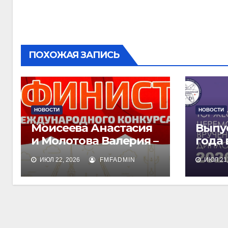
по
записям
ПОХОЖАЯ ЗАПИСЬ
НОВОСТИ
НОВОСТИ
Моисеева Анастасия
Выпу
и Молотова Валерия –
года
лауреаты
дипл
ИЮЛ 22, 2026
FMFADMIN
ИЮЛ 21,
международного
обра
конкурса талантов
«Финист»