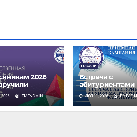
НОВОСТИ
скникам 2026
Встреча с
 вручили
абитуриентами
омы о высшем
физико-
 2026
FMFADMIN
ИЮЛ 11, 2026
FMFADM
зовании
математическог
факультета и их
родителями