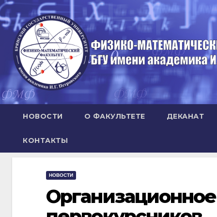
Перейти
к
содержимому
НОВОСТИ
О ФАКУЛЬТЕТЕ
ДЕКАНАТ
КОНТАКТЫ
НОВОСТИ
Организационное
первокурсников