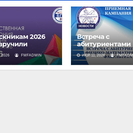
НОВОСТИ
скникам 2026
Встреча с
 вручили
абитуриентами
омы о высшем
физико-
 2026
FMFADMIN
ИЮЛ 11, 2026
FMFADM
зовании
математическог
факультета и их
родителями