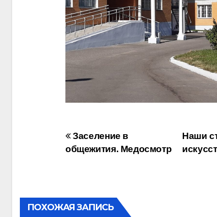
Навигация
Заселение в
Наши ст
общежития. Медосмотр
искусс
по
записям
ПОХОЖАЯ ЗАПИСЬ