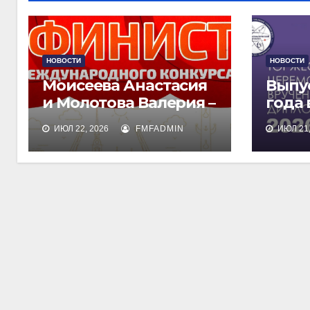
НОВОСТИ
НОВОСТИ
Моисеева Анастасия
Выпу
и Молотова Валерия –
года
лауреаты
дипл
ИЮЛ 22, 2026
FMFADMIN
ИЮЛ 21,
международного
обра
конкурса талантов
«Финист»