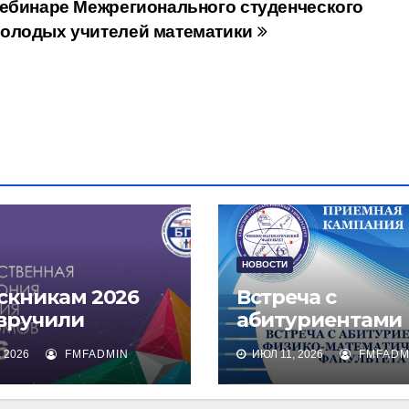
вебинаре Межрегионального студенческого
молодых учителей математики
НОВОСТИ
скникам 2026
Встреча с
 вручили
абитуриентами
омы о высшем
физико-
 2026
FMFADMIN
ИЮЛ 11, 2026
FMFADM
зовании
математическог
факультета и их