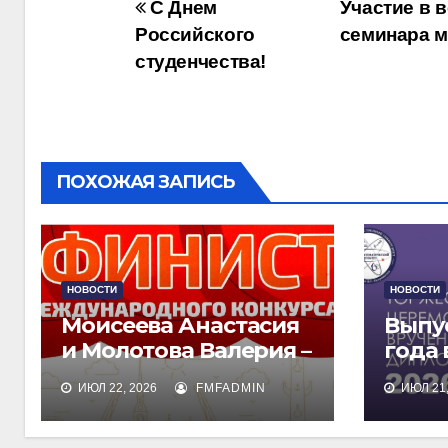
Навигация
С Днем
Участие в 
Российского
семинара 
по
студенчества!
записям
ПОХОЖАЯ ЗАПИСЬ
НОВОСТИ
НОВОСТИ
Моисеева Анастасия
Выпу
и Молотова Валерия –
года
лауреаты
дипл
ИЮЛ 22, 2026
FMFADMIN
ИЮЛ 21,
международного
обра
конкурса талантов