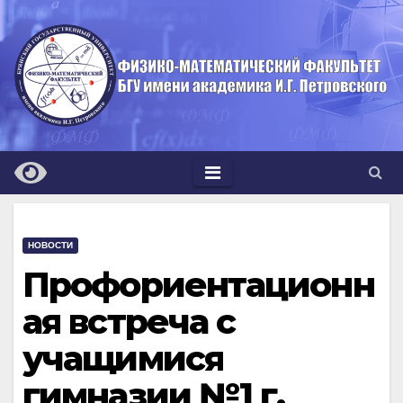
Перейти
к
содержимому
НОВОСТИ
Профориентационн
ая встреча с
учащимися
гимназии №1 г.