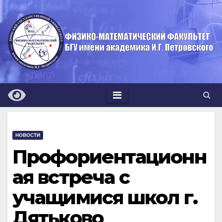
Перейти
к
содержимому
НОВОСТИ
Профориентационн
ая встреча с
учащимися школ г.
Дятьково