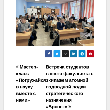
Навигация
Мастер-
Встреча студентов
класс
нашего факультета с
по
«Погружайся
экипажем атомной
записям
в науку
подводной лодки
вместе с
стратегического
нами»
назначения
«Брянск»