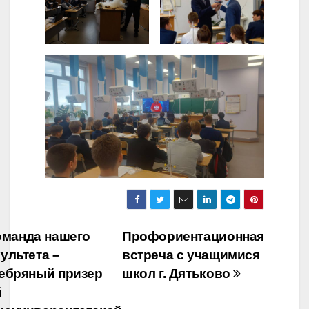
Навигация
манда нашего
Профориентационная
ультета –
встреча с учащимися
по
ебряный призер
школ г. Дятьково
записям
й