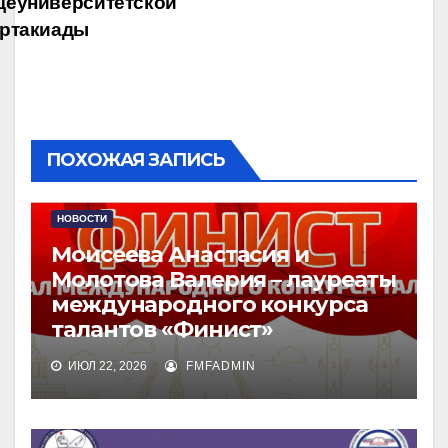
еуниверситетской
ртакиады
ПОХОЖАЯ ЗАПИСЬ
НОВОСТИ
Моисеева Анастасия и
Молотова Валерия – лауреаты
международного конкурса
талантов «Финист»
ИЮЛ 22, 2026
FMFADMIN