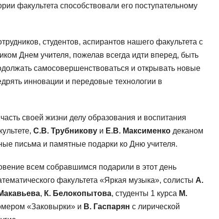
тории факультета способствовали его поступательному
трудников, студентов, аспирантов нашего факультета с
ом Днем учителя, пожелав всегда идти вперед, быть
одолжать самосовершенствоваться и открывать новые
недрять инновации и передовые технологии в
асть своей жизни делу образования и воспитания
ультете,
С.В. Трубникову
и
Е.В. Максименко
деканом
ные письма и памятные подарки ко Дню учителя.
овение всем собравшимся подарили в этот день
атематического факультета «Яркая музыка», солисты
А.
 Макавьева
,
К. Белокопытова
, студенты 1 курса
М.
омером «Заковырки» и
В. Гаспарян
с лирической