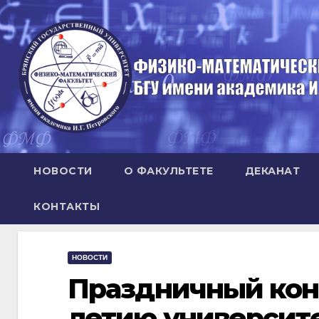
Перейти
к
содержимому
НОВОСТИ
О ФАКУЛЬТЕТЕ
ДЕКАНАТ
КОНТАКТЫ
НОВОСТИ
Праздничный кон
летию университе