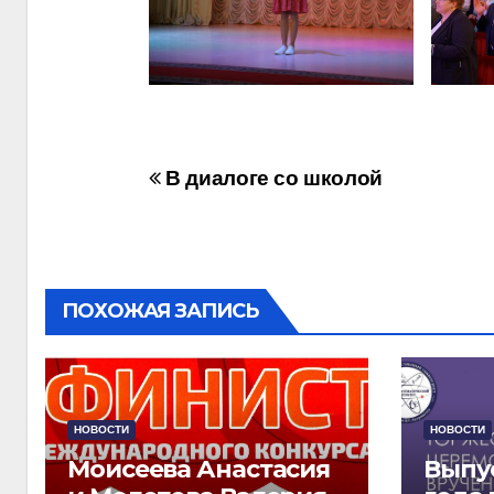
Навигация
В диалоге со школой
по
записям
ПОХОЖАЯ ЗАПИСЬ
НОВОСТИ
НОВОСТИ
Моисеева Анастасия
Выпу