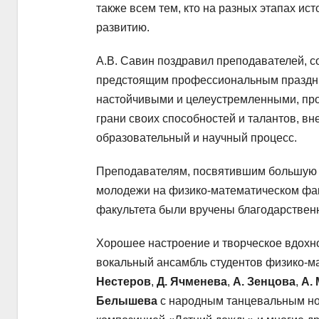
также всем тем, кто на разных этапах ис
развитию.
А.В. Савин поздравил преподавателей, со
предстоящим профессиональным праздник
настойчивыми и целеустремленными, пр
грани своих способностей и талантов, в
образовательный и научный процесс.
Преподавателям, посвятившим большую ч
молодежи на физико-математическом фак
факультета были вручены благодарствен
Хорошее настроение и творческое вдохн
вокальный ансамбль студентов физико-м
Нестеров
,
Д. Ячменева
,
А. Зенцова
,
А.
Белышева
с народным танцевальным н