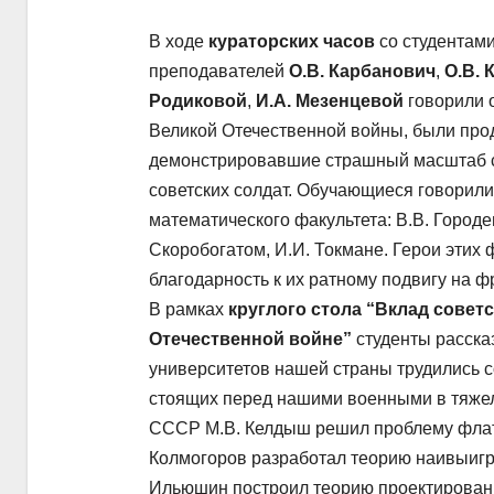
В ходе
кураторских часов
со студентами
преподавателей
О.В. Карбанович
,
О.В. 
Родиковой
,
И.А. Мезенцевой
говорили о
Великой Отечественной войны, были пр
демонстрировавшие страшный масштаб сра
советских солдат. Обучающиеся говорили
математического факультета: В.В. Городец
Скоробогатом, И.И. Токмане. Герои этих 
благодарность к их ратному подвигу на ф
В рамках
круглого стола “Вклад совет
Отечественной войне”
студенты рассказ
университетов нашей страны трудились 
стоящих перед нашими военными в тяжелы
СССР М.В. Келдыш решил проблему флатт
Колмогоров разработал теорию наивыигр
Ильюшин построил теорию проектировани