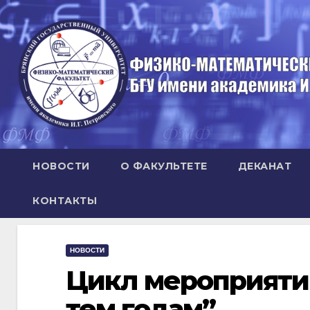
Перейти
к
содержимому
НОВОСТИ
О ФАКУЛЬТЕТЕ
ДЕКАНАТ
КОНТАКТЫ
НОВОСТИ
Цикл мероприяти
тем годам”