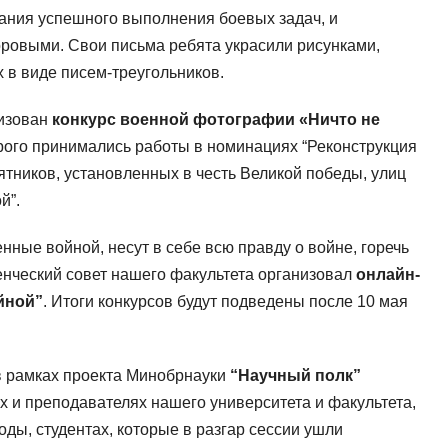
лания успешного выполнения боевых задач, и
ровыми. Свои письма ребята украсили рисунками,
 в виде писем-треугольников.
изован
конкурс военной фотографии «Ничто не
орого принимались работы в номинациях “Реконструкция
тников, установленных в честь Великой победы, улиц
й”.
нные войной, несут в себе всю правду о войне, горечь
денческий совет нашего факультета организовал
онлайн-
йной”
. Итоги конкурсов будут подведены после 10 мая
в рамках проекта Минобрнауки
“Научный полк”
х и преподавателях нашего университета и факультета,
ды, студентах, которые в разгар сессии ушли