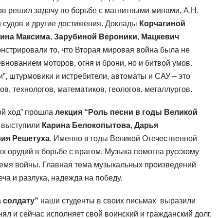
ов решил задачу по борьбе с магнитными минами, А.Н.
 судов и другие достижения. Доклады
Корчагиной
ина Максима
,
Зарубиной Вероники
,
Мацкевич
стрировали то, что Вторая мировая война была не
евнованием моторов, огня и брони, но и битвой умов.
”, штурмовики и истребители, автоматы и САУ – это
в, технологов, математиков, геологов, металлургов.
ой ход” прошла
лекция “Роль песни в годы Великой
 выступили
Карина Белокопытова
,
Дарья
ия Решетуха
. Именно в годы Великой Отечественной
х орудий в борьбе с врагом. Музыка помогла русскому
ремя войны. Главная тема музыкальных произведений
ча и разлука, надежда на победу.
 солдату”
наши студенты в своих письмах выразили
нял и сейчас исполняет свой воинский и гражданский долг,