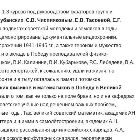
 1-3 курсов под руководством кураторов групп и
Кубанских
,
С.В. Чиспияковым
,
Е.В. Тасоевой
,
Е.Г.
 подвигах советской молодежи и земляков в годы
одемонстрированы документальные видеохроники,
жений 1941-1945 г.г., а также героизм и мужество
 и о вкладе в Победу преподавателей физико-
ком, В.И. Калинине, В.И. Кубарькове, Р.С. Лебедеве, В.А.
фоторепортажей, к сожалению, ушли из жизни, но
ронте и в тылу осталась в памяти потомков.
ских физиков и математиков в Победу в Великой
али о том, как не только на поле брани, но и на кафедрах
советские учёные над решением важных проблем,
е годы. Так, великий советский математик, академик АН
ера и шимми в самолётостроении, академик А.Н.
ышного рассеивания артиллерийских снарядов, А.А.
я осколочно-фугасных снарядов, теоретически