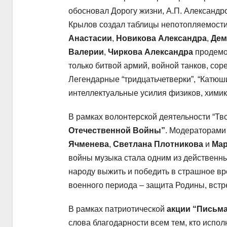
обосновал Дорогу жизни, А.П. Александр
Крылов создал таблицы непотопляемости
Анастасии
,
Новикова Александра
,
Дем
Валерии
,
Чиркова Александра
продемон
только битвой армий, войной танков, сор
Легендарные “тридцатьчетверки”, “Катюши
интеллектуальные усилия физиков, химико
В рамках волонтерской деятельности “Тв
Отечественной Войны”
. Модераторами
Ячменева
,
Светлана Плотникова
и
Мар
войны музыка стала одним из действенны
народу выжить и победить в страшное в
военного периода – защита Родины, встре
В рамках патриотической
акции “Письма
слова благодарности всем тем, кто испол