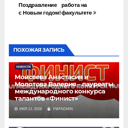
Поздравление
работа на
по
с Новым годом!
факультете
записям
ПОХОЖАЯ ЗАПИСЬ
НОВОСТИ
Моисеева Анастасия и
Молотова Валерия – лауреаты
международного конкурса
талантов «Финист»
ИЮЛ 22, 2026
FMFADMIN