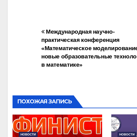
Навигация
Международная научно-
практическая конференция
по
«Математическое моделирование
записям
новые образовательные техноло
в математике»
ПОХОЖАЯ ЗАПИСЬ
НОВОСТИ
НОВОСТИ