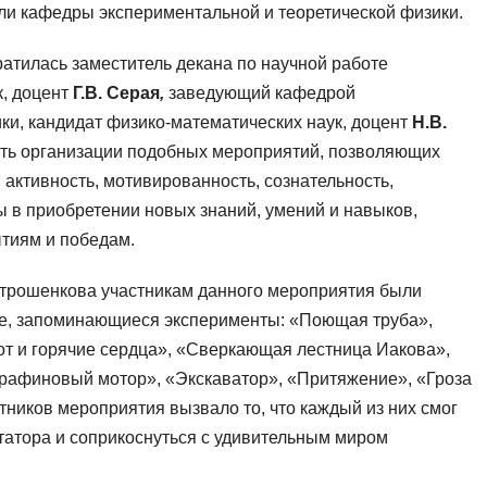
тели кафедры экспериментальной и теоретической физики.
ратилась заместитель декана по научной работе
к, доцент
Г.В. Серая
,
заведующий кафедрой
ки, кандидат физико-математических наук, доцент
Н.В.
сть организации подобных мероприятий, позволяющих
 активность, мотивированность, сознательность,
 в приобретении новых знаний, умений и навыков,
ытиям и победам.
Митрошенкова участникам данного мероприятия были
е, запоминающиеся эксперименты: «Поющая труба»,
от и горячие сердца», «Сверкающая лестница Иакова»,
рафиновый мотор», «Экскаватор», «Притяжение», «Гроза
стников мероприятия вызвало то, что каждый из них смог
татора и соприкоснуться с удивительным миром