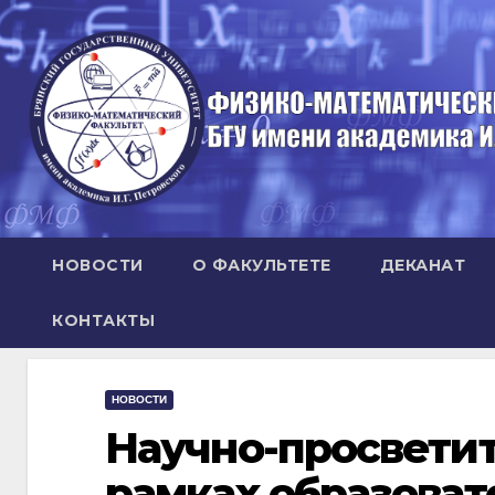
Перейти
к
содержимому
НОВОСТИ
О ФАКУЛЬТЕТЕ
ДЕКАНАТ
КОНТАКТЫ
НОВОСТИ
Научно-просветит
рамках образоват