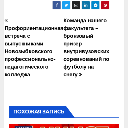
Навигация
Команда нашего
Профориентационная
факультета –
по
встреча с
бронзовый
записям
выпускниками
призер
Новозыбковского
внутривузовских
профессионально-
соревнований по
педагогического
футболу на
колледжа
снегу
ПОХОЖАЯ ЗАПИСЬ