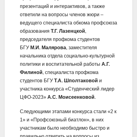
презентаций и интерактивов, а также
ответили на вопросы членов жюри –
ведущего специалиста обкома профсоюза
образования
Т.Г. Лазенцкой
,
председателя профкома студентов
БГУ
М.И. Малярова
, заместителя
начальника отдела социально-культурной
политики и воспитательной работы
А.Г.
Филиной
, специалиста профкома
студентов БГУ
Т.А. Шполтаковой
и
участника конкурса «Студенческий лидер
ЦФО-2023»
А.С. Моисеенковой
.
Следующими этапами конкурса стали «2 к
1» и «Профсоюзный биатлон», в них
участникам было необходимо быстро и
правильно ответить на вопросы из