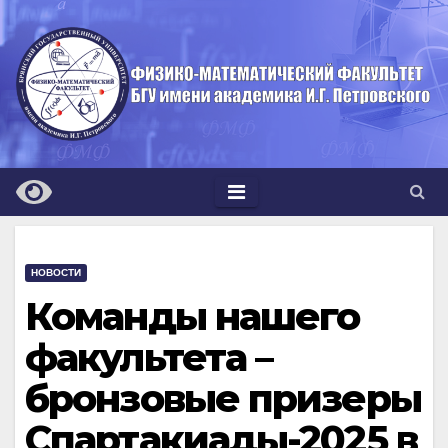
Перейти
к
содержимому
НОВОСТИ
Команды нашего
факультета –
бронзовые призеры
Спартакиады-2025 в