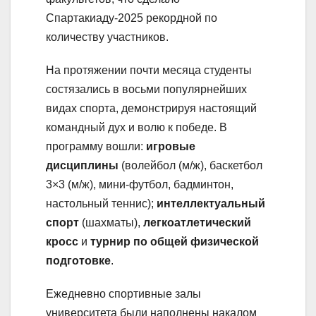
Спартакиаду-2025 рекордной по
количеству участников.
На протяжении почти месяца студенты
состязались в восьми популярнейших
видах спорта, демонстрируя настоящий
командный дух и волю к победе. В
программу вошли:
игровые
дисциплины
(волейбол (м/ж), баскетбол
3×3 (м/ж), мини-футбол, бадминтон,
настольный теннис);
интеллектуальный
спорт
(шахматы),
легкоатлетический
кросс
и
турнир по общей физической
подготовке
.
Ежедневно спортивные залы
университета были наполнены накалом