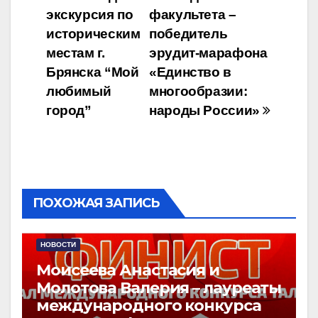
Навигация
экскурсия по
факультета –
по
историческим
победитель
записям
местам г.
эрудит-марафона
Брянска “Мой
«Единство в
любимый
многообразии:
город”
народы России»
ПОХОЖАЯ ЗАПИСЬ
НОВОСТИ
Моисеева Анастасия и
Молотова Валерия – лауреаты
международного конкурса