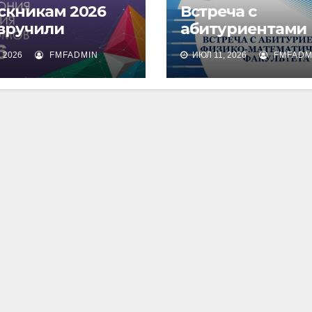
скникам 2026
Встреча с
 вручили
абитуриентами
омы о высшем
физико-
 2026
FMFADMIN
ИЮЛ 11, 2026
FMFADM
зовании
математическог
факультета и их
родителями