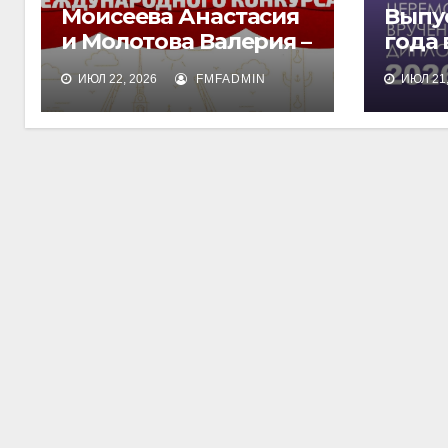
Моисеева Анастасия
Выпу
и Молотова Валерия –
года
лауреаты
дипл
ИЮЛ 22, 2026
FMFADMIN
ИЮЛ 21,
международного
обра
конкурса талантов
«Финист»