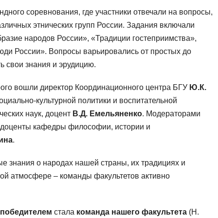
дного соревнования, где участники отвечали на вопросы,
азличных этнических групп России. Задания включали
бразие народов России», «Традиции гостеприимства»,
юди России». Вопросы варьировались от простых до
ь свои знания и эрудицию.
рого вошли директор Координационного центра БГУ
Ю.К.
социально-культурной политики и воспитательной
ческих наук, доцент
В.Д. Емельяненко
. Модераторами
, доценты кафедры философии, истории и
ина
.
е знания о народах нашей страны, их традициях и
ой атмосфере – команды факультетов активно
победителем
стала
команда нашего факультета
(Н.