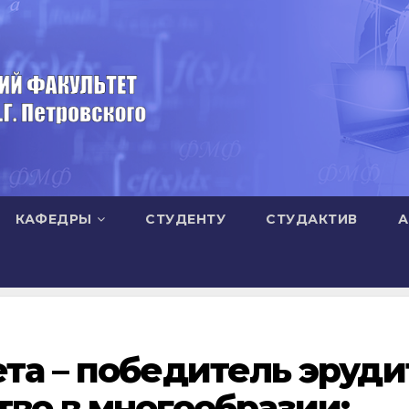
КАФЕДРЫ
СТУДЕНТУ
СТУДАКТИВ
А
та – победитель эруди
во в многообразии: