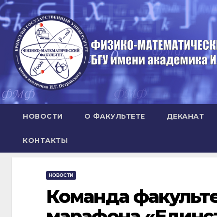
Перейти
к
содержимому
НОВОСТИ
О ФАКУЛЬТЕТЕ
ДЕКАНАТ
КОНТАКТЫ
НОВОСТИ
Команда факульте
марафона «Единст