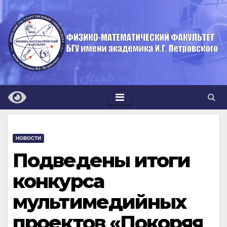
Перейти
к
содержимому
НОВОСТИ
Подведены итоги
конкурса
мультимедийных
проектов «Покоряя