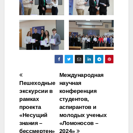
Навигация
Международная
Пешеходные
научная
по
экскурсии в
конференция
записям
рамках
студентов,
проекта
аспирантов и
«Несущий
молодых ученых
знания –
«Ломоносов –
бессмертен»
2024»