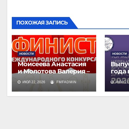
по
записям
ПОХОЖАЯ ЗАПИСЬ
НОВОСТИ
НОВОСТИ
Моисеева Анастасия
Выпу
и Молотова Валерия –
года
лауреаты
дипл
ИЮЛ 22, 2026
FMFADMIN
ИЮЛ 21,
международного
обра
конкурса талантов
«Финист»