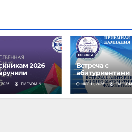
НОВОСТИ
скникам 2026
Встреча с
 вручили
абитуриентами
омы о высшем
физико-
 2026
FMFADMIN
ИЮЛ 11, 2026
FMFADM
зовании
математическог
факультета и их
родителями