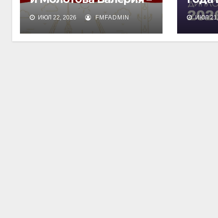
лауреаты
дипл
ИЮЛ 22, 2026
FMFADMIN
ИЮЛ 21,
международного
обра
конкурса талантов
«Финист»