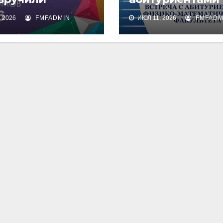
омы о высшем
физико-
 2026
FMFADMIN
ИЮЛ 11, 2026
FMFADM
зовании
математическог
факультета и их
родителями