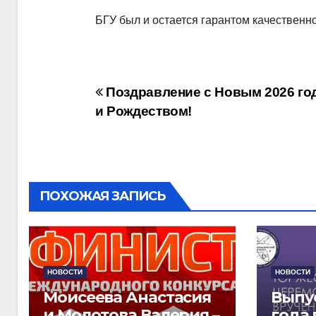
БГУ был и остается гарантом качественн
Навигация
Поздравление с Новым 2026 го
и Рождеством!
по
записям
ПОХОЖАЯ ЗАПИСЬ
НОВОСТИ
НОВОСТИ
Моисеева Анастасия
Выпу
и Молотова Валерия –
года