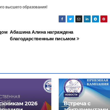
ого высшего образования!
дом
Абашина Алина награждена
благодарственным письмом
НОВОСТИ
скникам 2026
Встреча с
 вручили
абитуриентами