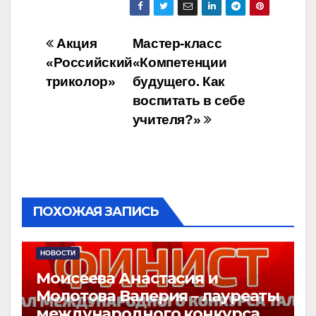
Навигация
Акция
Мастер-класс
«Российский
«Компетенции
по
триколор»
будущего. Как
записям
воспитать в себе
учителя?»
ПОХОЖАЯ ЗАПИСЬ
НОВОСТИ
Моисеева Анастасия и
Молотова Валерия – лауреаты
международного конкурса