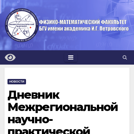
Перейти
к
содержимому
НОВОСТИ
Дневник
Межрегиональной
научно-
практической