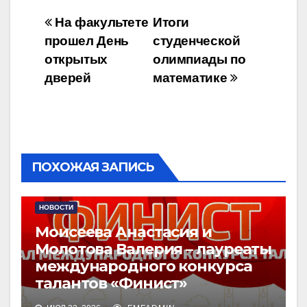
Навигация
На факультете
Итоги
прошел День
студенческой
по
открытых
олимпиады по
записям
дверей
математике
ПОХОЖАЯ ЗАПИСЬ
НОВОСТИ
Моисеева Анастасия и
Молотова Валерия – лауреаты
международного конкурса
талантов «Финист»