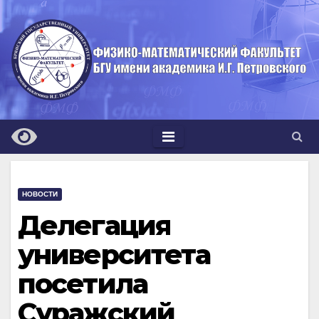
Перейти
к
содержимому
НОВОСТИ
Делегация
университета
посетила
Суражский