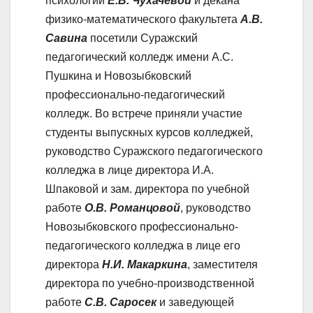
психологии
Е.В. Чухачевой
и декана
физико-математического факультета
А.В.
Савина
посетили Суражский
педагогический колледж имени А.С.
Пушкина и Новозыбковский
профессионально-педагогический
колледж. Во встрече приняли участие
студенты выпускных курсов колледжей,
руководство Суражского педагогического
колледжа в лице директора И.А.
Шпаковой и зам. директора по учебной
работе
О.В. Романцовой
, руководство
Новозыбковского профессионально-
педагогического колледжа в лице его
директора
Н.И. Макаркина
, заместителя
директора по учебно-производственной
работе
С.В. Саросек
и заведующей