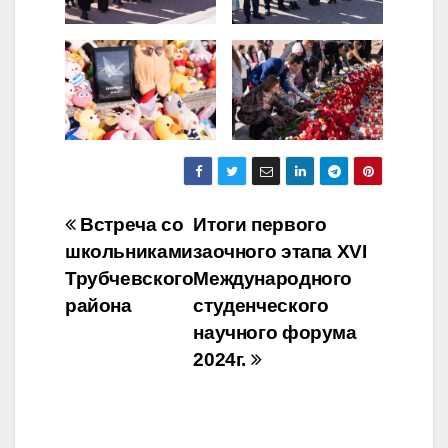
Навигация
Встреча со
Итоги первого
школьниками
заочного этапа XVI
по
Трубчевского
Международного
записям
района
студенческого
научного форума
2024г.