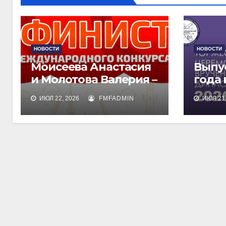
НОВОСТИ
НОВОСТИ
Моисеева Анастасия
Выпу
и Молотова Валерия –
года
лауреаты
дипл
ИЮЛ 22, 2026
FMFADMIN
ИЮЛ 21,
международного
обра
конкурса талантов
«Финист»