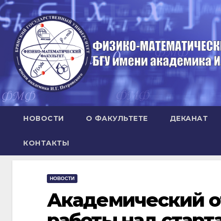
Перейти
к
содержимому
НОВОСТИ
О ФАКУЛЬТЕТЕ
ДЕКАНАТ
КОНТАКТЫ
НОВОСТИ
Академический о
работы над старт