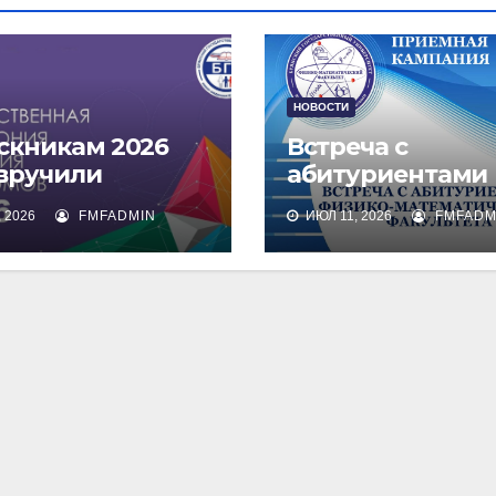
НОВОСТИ
скникам 2026
Встреча с
 вручили
абитуриентами
омы о высшем
физико-
 2026
FMFADMIN
ИЮЛ 11, 2026
FMFADM
зовании
математическог
факультета и их
родителями