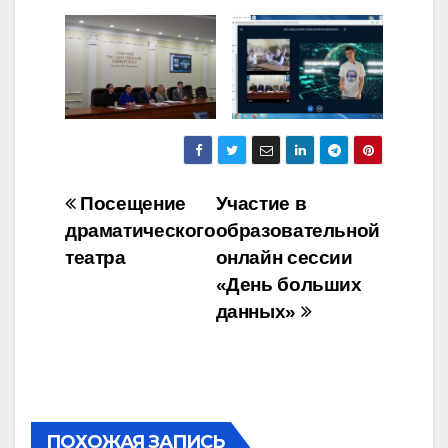
Навигация
Посещение
Участие в
драматического
образовательной
по
театра
онлайн сессии
записям
«День больших
данных»
ПОХОЖАЯ ЗАПИСЬ