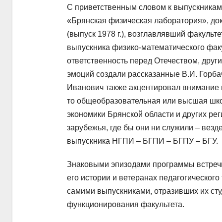
С приветственным словом к выпускникам
«Брянская физическая лаборатория», док
(выпуск 1978 г.), возглавлявший факульте
выпускника физико-математического факу
ответственность перед Отечеством, друг
эмоций создали рассказанные В.И. Горба
Иванович также акцентировал внимание н
то общеобразовательная или высшая шко
экономики Брянской области и других ре
зарубежья, где бы они ни служили – везд
выпускника НГПИ – БГПИ – БГПУ – БГУ.
Знаковыми эпизодами программы встречи
его истории и ветеранах педагогического
самими выпускниками, отразивших их ст
функционирования факультета.