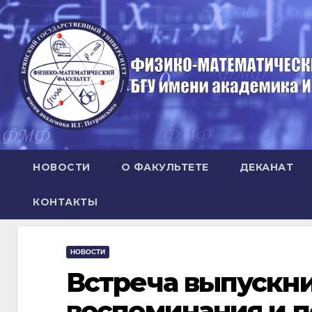
Перейти
к
содержимому
НОВОСТИ
О ФАКУЛЬТЕТЕ
ДЕКАНАТ
КОНТАКТЫ
НОВОСТИ
Встреча выпускн
воспоминания и 