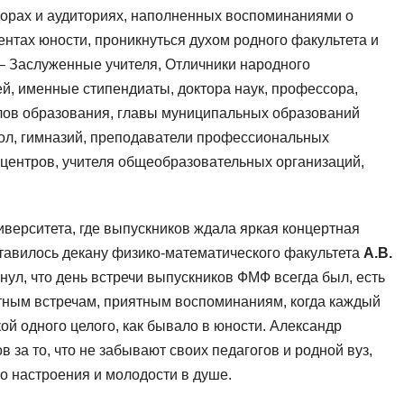
дорах и аудиториях, наполненных воспоминаниями о
ентах юности, проникнуться духом родного факультета и
 – Заслуженные учителя, Отличники народного
й, именные стипендиаты, доктора наук, профессора,
елов образования, главы муниципальных образований
кол, гимназий, преподаватели профессиональных
 центров, учителя общеобразовательных организаций,
иверситета, где выпускников ждала яркая концертная
тавилось декану физико-математического факультета
А.В.
кнул, что день встречи выпускников ФМФ всегда был, есть
тным встречам, приятным воспоминаниям, когда каждый
ой одного целого, как бывало в юности. Александр
за то, что не забывают своих педагогов и родной вуз,
о настроения и молодости в душе.