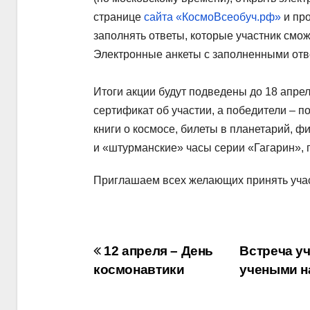
странице
сайта «КосмоВсеобуч.рф»
и про
заполнять ответы, которые участник смо
Электронные анкеты с заполненными отве
Итоги акции будут подведены до 18 апре
сертификат об участии, а победители – п
книги о космосе, билеты в планетарий, 
и «штурманские» часы серии «Гагарин», 
Приглашаем всех желающих принять учас
Навигация
12 апреля – День
Встреча у
космонавтики
учеными н
по