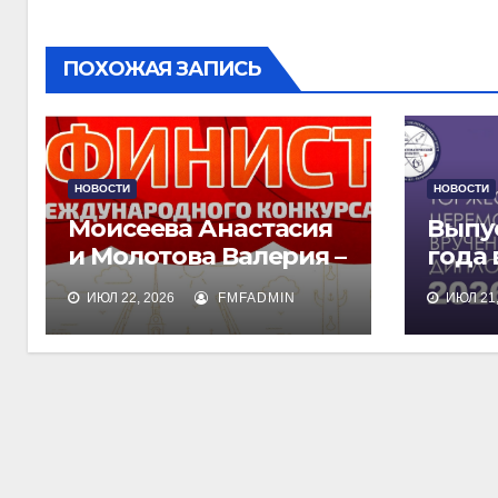
записям
ПОХОЖАЯ ЗАПИСЬ
НОВОСТИ
НОВОСТИ
Моисеева Анастасия
Выпу
и Молотова Валерия –
года
лауреаты
дипл
ИЮЛ 22, 2026
FMFADMIN
ИЮЛ 21,
международного
обра
конкурса талантов
«Финист»