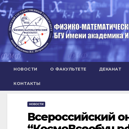
Перейти
к
содержимому
НОВОСТИ
О ФАКУЛЬТЕТЕ
ДЕКАНАТ
КОНТАКТЫ
НОВОСТИ
Всероссийский о
“КосмоВсеобуч.рф