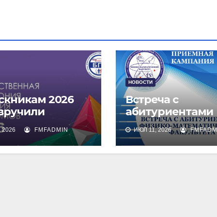
НОВОСТИ
скникам 2026
Встреча с
 вручили
абитуриентами
омы о высшем
физико-
 2026
FMFADMIN
ИЮЛ 11, 2026
FMFADM
зовании
математическог
факультета и их
родителями