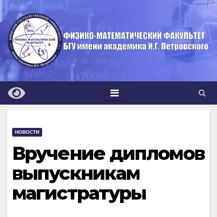
Перейти
к
содержимому
НОВОСТИ
Вручение дипломов
выпускникам
магистратуры