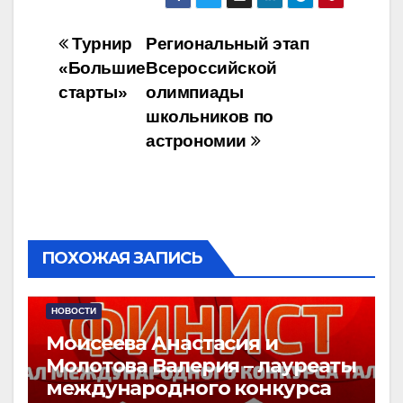
Навигация
Турнир
Региональный этап
«Большие
Всероссийской
по
старты»
олимпиады
записям
школьников по
астрономии
ПОХОЖАЯ ЗАПИСЬ
НОВОСТИ
Моисеева Анастасия и
Молотова Валерия – лауреаты
международного конкурса