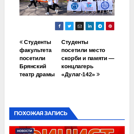
Навигация
Студенты
Студенты
факультета
посетили место
по
посетили
скорби и памяти —
записям
Брянский
концлагерь
театр драмы
«Дулаг-142»
ПОХОЖАЯ ЗАПИСЬ
НОВОСТИ