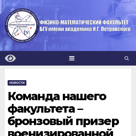
Перейти
к
содержимому
НОВОСТИ
Команда нашего
факультета –
бронзовый призер
военизированной