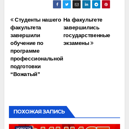
Навигация
Студенты нашего
На факультете
факультета
завершились
по
завершили
государственные
записям
обучение по
экзамены
программе
профессиональной
подготовки
“Вожатый”
ПОХОЖАЯ ЗАПИСЬ
НОВОСТИ