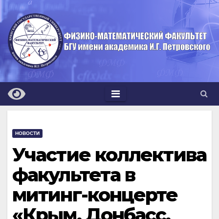
Перейти
к
содержимому
НОВОСТИ
Участие коллектива
факультета в
митинг-концерте
«Крым, Донбасс,