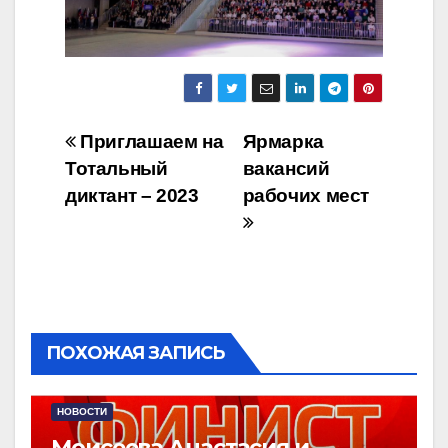
Навигация
Приглашаем на
Ярмарка
Тотальный
вакансий
по
диктант – 2023
рабочих мест
записям
ПОХОЖАЯ ЗАПИСЬ
НОВОСТИ
Моисеева Анастасия и