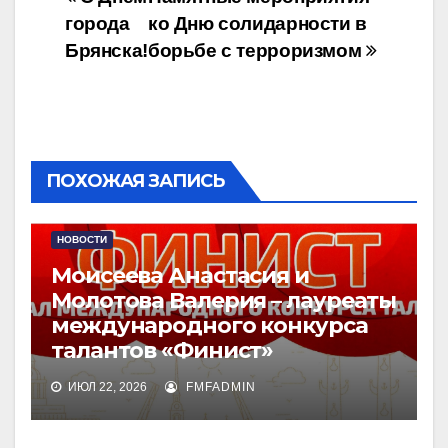
Навигация
города
ко Дню солидарности в
по
Брянска!
борьбе с терроризмом
записям
ПОХОЖАЯ ЗАПИСЬ
НОВОСТИ
Моисеева Анастасия и
Молотова Валерия – лауреаты
международного конкурса
талантов «Финист»
ИЮЛ 22, 2026
FMFADMIN