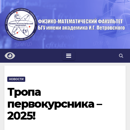
Перейти
к
содержимому
НОВОСТИ
Тропа
первокурсника –
2025!