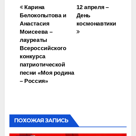
Навигация
Карина
12 апреля –
Белокопытова и
День
по
Анастасия
космонавтики
записям
Моисеева –
лауреаты
Всероссийского
конкурса
патриотической
песни «Моя родина
– Россия»
ПОХОЖАЯ ЗАПИСЬ