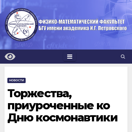
Перейти
к
содержимому
НОВОСТИ
Торжества,
приуроченные ко
Дню космонавтики