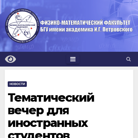
Перейти
к
содержимому
НОВОСТИ
Тематический
вечер для
иностранных
студентов