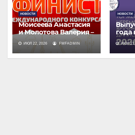
НОВОСТИ
НОВОСТИ
Моисеева Анастасия
Выпу
и Молотова Валерия –
года
лауреаты
дипл
ИЮЛ 22, 2026
FMFADMIN
ИЮЛ 21,
международного
обра
конкурса талантов
«Финист»