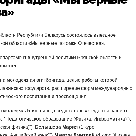
ва»
 области Республики Беларусь состоялось выездное
кой области «Мы верные потомки Отечества».
епартамент внутренней политики Брянской области и
омитет.
а молодежная агитбригада, целью работы которой
славянских государств, расширение форм международных
тического воспитания и просвещения.
ая молодёжь Брянщины, среди которых студенты нашего
рс “Педагогическое образование (Физика, Информатика)”),
ская физика)”),
Белышева Мария
(1 курс
ка, Английский язык)”),
Чавгун Дмитрий
(4 курс “Физика