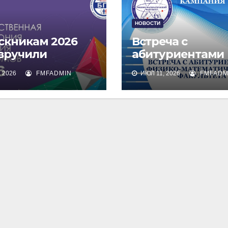
НОВОСТИ
скникам 2026
Встреча с
 вручили
абитуриентами
омы о высшем
физико-
 2026
FMFADMIN
ИЮЛ 11, 2026
FMFADM
зовании
математическог
факультета и их
родителями