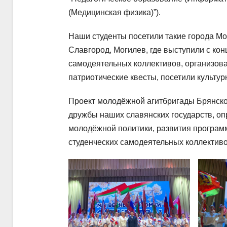
(Медицинская физика)”).
Наши студенты посетили такие города Мог
Славгород, Могилев, где выступили с ко
самодеятельных коллективов, организов
патриотические квесты, посетили культу
Проект молодёжной агитбригады Брянско
дружбы наших славянских государств, о
молодёжной политики, развития програм
студенческих самодеятельных коллективо