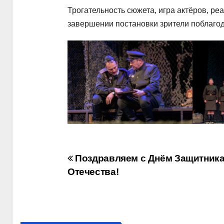
Трогательность сюжета, игра актёров, р
завершении постановки зрители поблаго
Навигация
Поздравляем с Днём Защитник
Отечества!
по
записям