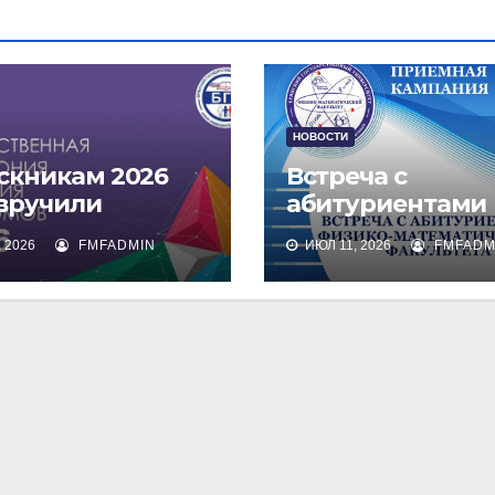
НОВОСТИ
скникам 2026
Встреча с
 вручили
абитуриентами
омы о высшем
физико-
 2026
FMFADMIN
ИЮЛ 11, 2026
FMFADM
зовании
математическог
факультета и их
родителями