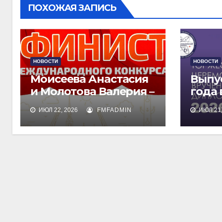
ПОХОЖАЯ ЗАПИСЬ
НОВОСТИ
НОВОСТИ
Моисеева Анастасия
Выпу
и Молотова Валерия –
года
лауреаты
дипл
ИЮЛ 22, 2026
FMFADMIN
ИЮЛ 21,
международного
обра
конкурса талантов
«Финист»