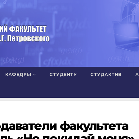
КАФЕДРЫ
СТУДЕНТУ
СТУДАКТИВ
А
даватели факультета
ль «Не покидай меня»