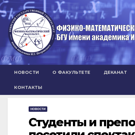
Перейти
к
содержимому
НОВОСТИ
О ФАКУЛЬТЕТЕ
ДЕКАНАТ
КОНТАКТЫ
НОВОСТИ
Студенты и препо
посетили спектак