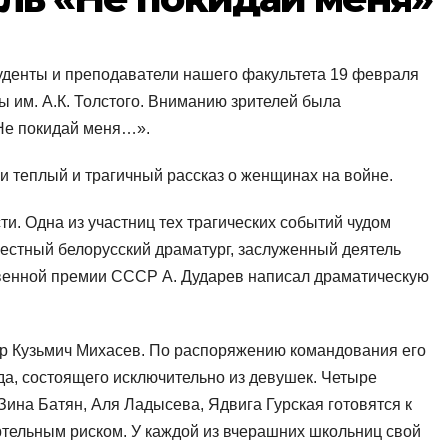
уденты и преподаватели нашего факультета 19 февраля
ы им. А.К. Толстого. Вниманию зрителей была
е покидай меня…».
и теплый и трагичный рассказ о женщинах на войне.
и. Одна из участниц тех трагических событий чудом
естный белорусский драматург, заслуженный деятель
твенной премии СССР А. Дударев написал драматическую
р Кузьмич Михасев. По распоряжению командования его
да, состоящего исключительно из девушек. Четыре
Зина Батян, Аля Ладысева, Ядвига Гурская готовятся к
ртельным риском. У каждой из вчерашних школьниц свой