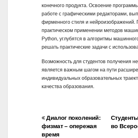
конечного продукта. Освоение программы
работе с графическими редакторами, вы
фирменного стиля и нейроизображений. 
практическом применении методов машин
Python, углубятся в алгоритмы машинного
решать практические задачи с использо
Возможность для студентов получения не
является важным шагом на пути расшире
индивидуальных образовательных траект
качества образования.
Навигация
Диалог поколений:
Студенты
физмат – опережая
во Всеро
по
время