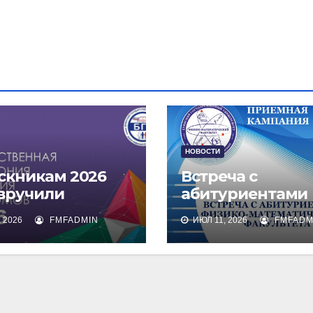
НОВОСТИ
скникам 2026
Встреча с
 вручили
абитуриентами
омы о высшем
физико-
 2026
FMFADMIN
ИЮЛ 11, 2026
FMFADM
зовании
математическог
факультета и их
родителями