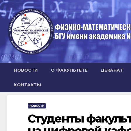
Перейти
к
содержимому
НОВОСТИ
О ФАКУЛЬТЕТЕ
ДЕКАНАТ
КОНТАКТЫ
НОВОСТИ
Студенты факульт
на цифровой ка