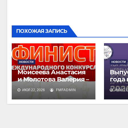
записям
ПОХОЖАЯ ЗАПИСЬ
НОВОСТИ
НОВОСТИ
Моисеева Анастасия
Выпу
и Молотова Валерия –
года
лауреаты
дипл
ИЮЛ 22, 2026
FMFADMIN
ИЮЛ 21,
международного
обра
конкурса талантов
«Финист»