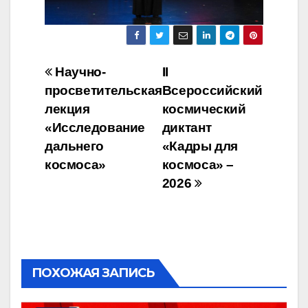
Навигация
Научно-
II
просветительская
Всероссийский
по
лекция
космический
записям
«Исследование
диктант
дальнего
«Кадры для
космоса»
космоса» –
2026
ПОХОЖАЯ ЗАПИСЬ