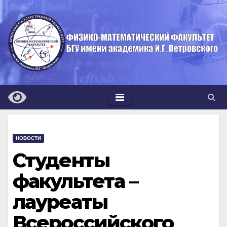
Перейти
к
содержимому
НОВОСТИ
Студенты
факультета –
лауреаты
Всероссийского