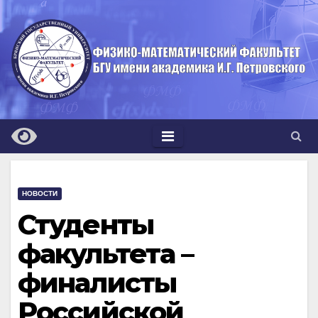
Перейти
к
содержимому
НОВОСТИ
Студенты
факультета –
финалисты
Российской