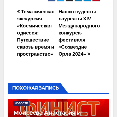
Навигация
Тематическая
Наши студенты –
экскурсия
лауреаты XIV
по
«Космическая
Международного
записям
одиссея:
конкурса-
Путешествие
фестиваля
сквозь время и
«Созвездие
пространство»
Орла 2024»
ПОХОЖАЯ ЗАПИСЬ
НОВОСТИ
Моисеева Анастасия и